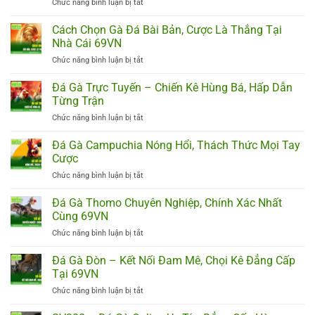
Chức năng bình luận bị tắt
ở
69VN
Chiến
Lô
–
Thắng
Đề
Cách Chọn Gà Đá Bài Bản, Cược Là Thắng Tại
Bản
Tại
Siêu
Lĩnh
Nhà Cái 69VN
69VN
Tốc
Cược
Chức năng bình luận bị tắt
ở
69VN
Thắng
Cách
–
Vang
Chọn
Đá Gà Trực Tuyến – Chiến Kê Hùng Bá, Hấp Dẫn
Đánh
Dội
Gà
Nhanh
Từng Trận
Đá
Thắng
Chức năng bình luận bị tắt
ở
Bài
Gọn,
Đá
Bản,
Làm
Gà
Đá Gà Campuchia Nóng Hổi, Thách Thức Mọi Tay
Cược
Chủ
Trực
Là
Cược
Vận
Tuyến
Thắng
May
Chức năng bình luận bị tắt
ở
–
Tại
Đá
Chiến
Nhà
Gà
Đá Gà Thomo Chuyên Nghiệp, Chính Xác Nhất
Kê
Cái
Campuchia
Hùng
Cùng 69VN
69VN
Nóng
Bá,
Chức năng bình luận bị tắt
ở
Hổi,
Hấp
Đá
Thách
Dẫn
Gà
Đá Gà Đòn – Kết Nối Đam Mê, Chọi Kê Đẳng Cấp
Thức
Từng
Thomo
Mọi
Tại 69VN
Trận
Chuyên
Tay
Chức năng bình luận bị tắt
ở
Nghiệp,
Cược
Đá
Chính
Gà