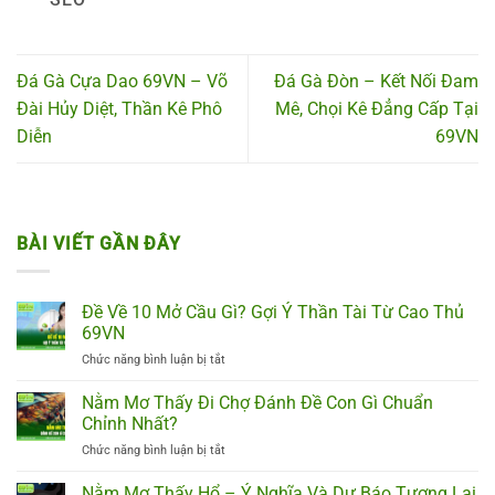
Đá Gà Cựa Dao 69VN – Võ
Đá Gà Đòn – Kết Nối Đam
Đài Hủy Diệt, Thần Kê Phô
Mê, Chọi Kê Đẳng Cấp Tại
Diễn
69VN
BÀI VIẾT GẦN ĐÂY
Đề Về 10 Mở Cầu Gì? Gợi Ý Thần Tài Từ Cao Thủ
69VN
Chức năng bình luận bị tắt
ở
Đề
Về
Nằm Mơ Thấy Đi Chợ Đánh Đề Con Gì Chuẩn
10
Chỉnh Nhất?
Mở
Chức năng bình luận bị tắt
ở
Cầu
Nằm
Gì?
Mơ
Nằm Mơ Thấy Hổ – Ý Nghĩa Và Dự Báo Tương Lai
Gợi