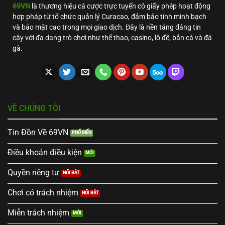
69VN
là thương hiệu cá cược trực tuyến có giấy phép hoạt động
hợp pháp từ tổ chức quản lý Curacao, đảm bảo tính minh bạch
và bảo mật cao trong mọi giao dịch. Đây là nền tảng đáng tin
cậy với đa dạng trò chơi như thể thao, casino, lô đề, bắn cá và đá
gà.
VỀ CHÚNG TÔI
Tin Đồn Về 69VN
Điều khoản điều kiện
Quyền riêng tư
Chơi có trách nhiệm
Miễn trách nhiệm