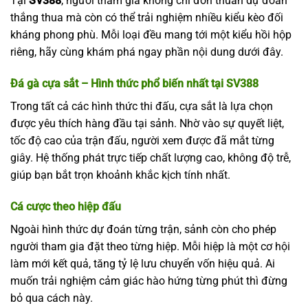
Tại
SV388
, người tham gia không chỉ đơn thuần dự đoán
thắng thua mà còn có thể trải nghiệm nhiều kiểu kèo đối
kháng phong phù. Mỗi loại đều mang tới một kiểu hồi hộp
riêng, hãy cùng khám phá ngay phần nội dung dưới đây.
Đá gà cựa sắt – Hình thức phổ biến nhất tại SV388
Trong tất cả các hình thức thi đấu, cựa sắt là lựa chọn
được yêu thích hàng đầu tại sảnh. Nhờ vào sự quyết liệt,
tốc độ cao của trận đấu, người xem được đã mắt từng
giây. Hệ thống phát trực tiếp chất lượng cao, không độ trễ,
giúp bạn bắt trọn khoảnh khắc kịch tính nhất.
Cá cược theo hiệp đấu
Ngoài hình thức dự đoán từng trận, sảnh còn cho phép
người tham gia đặt theo từng hiệp. Mỗi hiệp là một cơ hội
làm mới kết quả, tăng tỷ lệ lưu chuyển vốn hiệu quả. Ai
muốn trải nghiệm cảm giác hào hứng từng phút thì đừng
bỏ qua cách này.