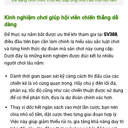
Đa dạng hình thức chọi kê, đáp ứng nhu cầu mọi hội viên
Kinh nghiệm chơi giúp hội viên chiến thắng dễ
dàng
Để thực sự nắm bắt được ưu thế khi tham gia tại
SV388
,
điều đầu tiên bạn cần làm chính là hiểu sâu sắc luật chơi
và từng hình thức dự đoán mà sân chơi này cung cấp.
Dưới đây là những kinh nghiệm được đúc kết từ nhiều
người chơi lâu nắm:
Dành thời gian quan sát kỹ càng cách thi đấu của các
chiến kê là vô cùng quan trọng. Hãy chú ý đến lối đá,
phản xạ, tốc độ cũng như các chiến thuật được sử dụng
để có thể phân tích, đưa ra dự đoán chính xác hơn.
Thay vì dốc hết ngân sách vào một lần cược, bạn nên
chia nhỏ số tiền, đặt cược theo từng giai đoạn hợp lý.
Việc này giúp giảm thiểu rủi ro, gia tăng khả năng duy trì