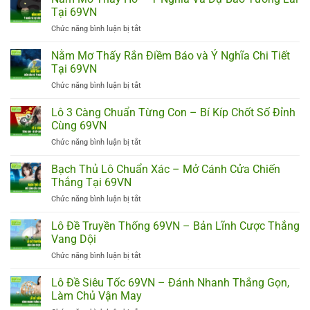
Thấy
Ý
Tại 69VN
Đi
Thần
Chức năng bình luận bị tắt
ở
Chợ
Tài
Nằm
Đánh
Từ
Mơ
Nằm Mơ Thấy Rắn Điềm Báo và Ý Nghĩa Chi Tiết
Đề
Cao
Thấy
Con
Tại 69VN
Thủ
Hổ
Gì
69VN
Chức năng bình luận bị tắt
ở
–
Chuẩn
Nằm
Ý
Chỉnh
Mơ
Lô 3 Càng Chuẩn Từng Con – Bí Kíp Chốt Số Đỉnh
Nghĩa
Nhất?
Thấy
Và
Cùng 69VN
Rắn
Dự
Chức năng bình luận bị tắt
ở
Điềm
Báo
Lô
Báo
Tương
3
Bạch Thủ Lô Chuẩn Xác – Mở Cánh Cửa Chiến
và
Lai
Càng
Ý
Thắng Tại 69VN
Tại
Chuẩn
Nghĩa
69VN
Chức năng bình luận bị tắt
ở
Từng
Chi
Bạch
Con
Tiết
Thủ
Lô Đề Truyền Thống 69VN – Bản Lĩnh Cược Thắng
–
Tại
Lô
Bí
Vang Dội
69VN
Chuẩn
Kíp
Chức năng bình luận bị tắt
ở
Xác
Chốt
Lô
–
Số
Đề
Lô Đề Siêu Tốc 69VN – Đánh Nhanh Thắng Gọn,
Mở
Đỉnh
Truyền
Cánh
Làm Chủ Vận May
Cùng
Thống
Cửa
69VN