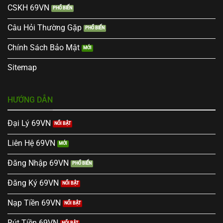
CSKH 69VN
Câu Hỏi Thường Gặp
Chính Sách Bảo Mật
Sitemap
HƯỚNG DẪN
Đại Lý 69VN
Liên Hệ 69VN
Đăng Nhập 69VN
Đăng Ký 69VN
Nạp Tiền 69VN
Rút Tiền 69VN