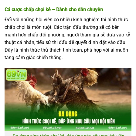
Cá cược chấp chọi kê – Dành cho dân chuyên
Đối với những hội viên có nhiều kinh nghiệm thì hình thức
chấp chọi là món ruột. Các trận đấu thường sẽ có bên
mạnh hơn chấp đối phương, người tham gia sẽ dựa vào kỹ
thuật cá nhân, tiểu sử thi đấu để quyết định đặt vào đầu.
Đây là hình thức thử thách tính toán, phù hợp với ai muốn
tăng cảm giác chiến thắng.