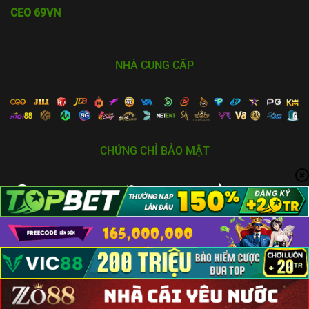
CEO 69VN
NHÀ CUNG CẤP
CHỨNG CHỈ BẢO MẬT
Copyright 2026 ©
69VN
| Bản quyền thuộc về zfa.uk.com | 69VN -
Nhà Cái 69VN Chính Thức Uy Tín Số #1 2025