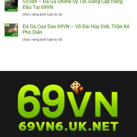
SV388 – Đá Gà Online Uy Tín, Đẳng Cấp Hàng
Xác
Đòn
Nhất
Đầu Tại 69VN
–
Cùng
Chức năng bình luận bị tắt
ở
Kết
69VN
SV388
Nối
–
Đá Gà Cựa Dao 69VN – Võ Đài Hủy Diệt, Thần Kê
Đam
Đá
Mê,
Phô Diễn
Gà
Chọi
Chức năng bình luận bị tắt
ở
Online
Kê
Đá
Uy
Đẳng
Gà
Tín,
Cấp
Cựa
Đẳng
Tại
Dao
Cấp
69VN
69VN
Hàng
–
Đầu
Võ
Tại
Đài
69VN
Hủy
Diệt,
Thần
Kê
Phô
Diễn